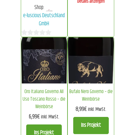
Details anzeigen
Shop:
e-luscious Deutschland
GmbH
0
von
5
Oro Italiano Governo All
Bufalo Nero Governo – die
Uso Toscano Rosso – die
Weinbörse
Weinbörse
8,99
€
inkl. MwSt.
6,99
€
inkl. MwSt.
Ins Projekt
Ins Projekt