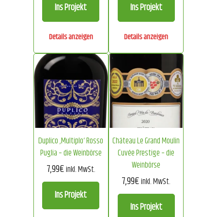
Ins Projekt
Ins Projekt
Details anzeigen
Details anzeigen
Duplico ‚Multiplo‘ Rosso
Château Le Grand Moulin
Puglia – die Weinbörse
Cuvée Prestige – die
Weinbörse
7,99
€
inkl. MwSt.
7,99
€
inkl. MwSt.
Ins Projekt
Ins Projekt