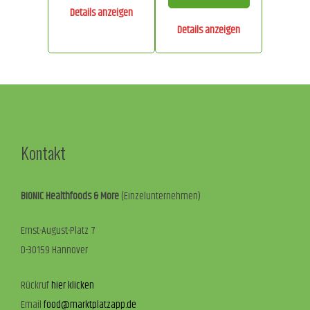
Details anzeigen
Details anzeigen
Kontakt
BIONIC Healthfoods & More
(Einzelunternehmen)
Ernst-August-Platz 7
D-30159 Hannover
Rückruf
hier klicken
Email
food@marktplatzapp.de