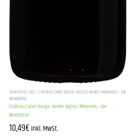
STARTSEITE
/
ROT
/ CHÂTEAU CANET ROUGE ‚VIEILLES VIGNES‘ MINERVOIS – DIE
WEINBÖRSE
Château Canet Rouge ‚Vieilles Vignes‘ Minervois – die
Weinbörse
10,49
€
inkl. MwSt.