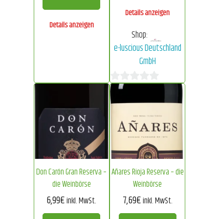
Details anzeigen
Details anzeigen
Shop:
e-luscious Deutschland
GmbH
0
von
5
Don Carón Gran Reserva –
Añares Rioja Reserva – die
die Weinbörse
Weinbörse
6,99
€
7,69
€
inkl. MwSt.
inkl. MwSt.