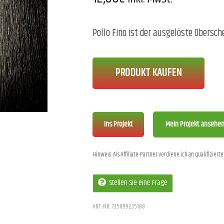
Pollo Fino ist der ausgelöste Obers
PRODUKT KAUFEN
Ins Projekt
Mein Projekt ansehe
Hinweis: Als Affiliate-Partner verdiene ich an qualifizier
Stellen Sie eine Frage
ART.-NR.:
735899235188