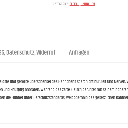
KATEGORIEN:
FLEISCH
,
HÄHNCHEN
BG, Datenschutz, Widerruf
Anfragen
ausgelöste und gerollte Oberschenkel des Hähnchens spart nicht nur Zeit und Nerve
n und knusprig anbraten, während das zarte Fleisch darunter mit seinem höheren
rden die Hühner unter Tierschutzstandards, weit oberhalb des gesetzlichen Rahme