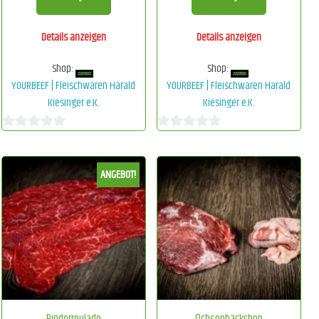
Details anzeigen
Details anzeigen
Shop:
Shop:
YOURBEEF | Fleischwaren Harald
YOURBEEF | Fleischwaren Harald
Kiesinger e.K.
Kiesinger e.K.
0
0
von
von
ANGEBOT!
5
5