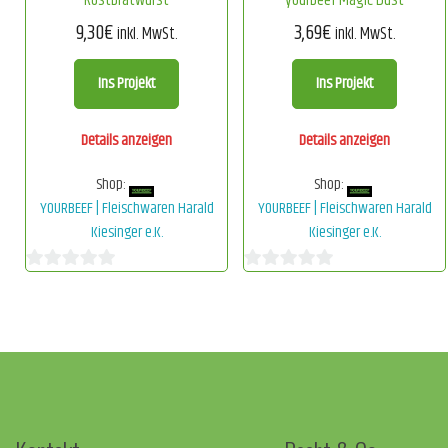
Rostbratwurst
yourbeef Magic Dust
9,30
€
3,69
€
inkl. MwSt.
inkl. MwSt.
Ins Projekt
Ins Projekt
Details anzeigen
Details anzeigen
Shop:
Shop:
YOURBEEF | Fleischwaren Harald
YOURBEEF | Fleischwaren Harald
Kiesinger e.K.
Kiesinger e.K.
0
0
von
von
5
5