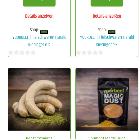
Details anzeigen
Details anzeigen
Shop:
Shop:
YOURBEEF | Fleischwaren Harald
YOURBEEF | Fleischwaren Harald
Kiesinger e.K.
Kiesinger e.K.
0
0
von
von
5
5