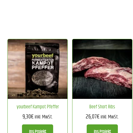
yourbeef Kampot Pfeffer
Beef Short Ribs
9,30
€
26,07
€
inkl. MwSt.
inkl. MwSt.
Ins Projekt
Ins Projekt