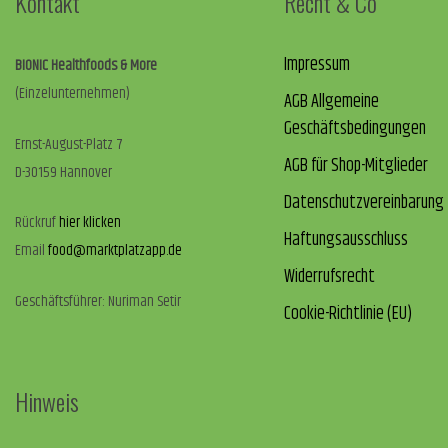
Kontakt
Recht & Co
Impressum
BIONIC Healthfoods & More
(Einzelunternehmen)
AGB Allgemeine
Geschäftsbedingungen
Ernst-August-Platz 7
AGB für Shop-Mitglieder
D-30159 Hannover
Datenschutzvereinbarung
Rückruf
hier klicken
Haftungsausschluss
Email
food@marktplatzapp.de
Widerrufsrecht
Geschäftsführer: Nuriman Setir
Cookie-Richtlinie (EU)
Hinweis