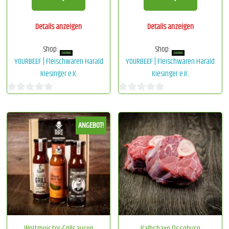
Details anzeigen
Details anzeigen
Shop:
Shop:
YOURBEEF | Fleischwaren Harald
YOURBEEF | Fleischwaren Harald
Kiesinger e.K.
Kiesinger e.K.
0
0
von
von
ANGEBOT!
5
5