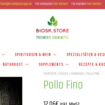
:
food@marktplatzapp.de
Für Verkäufer
hier klicken
Für Händler
hier klicken
SPIRITUOSEN & WEIN
SPEZIALITÄTEN & GE
NATURKOST
SUPPLEMENTS
REZEPTE & KO
STARTSEITE
/
FLEISCH
/
HÄHNCHEN
/ POLLO FINO
Pollo Fino
12,06
€
inkl. MwSt.