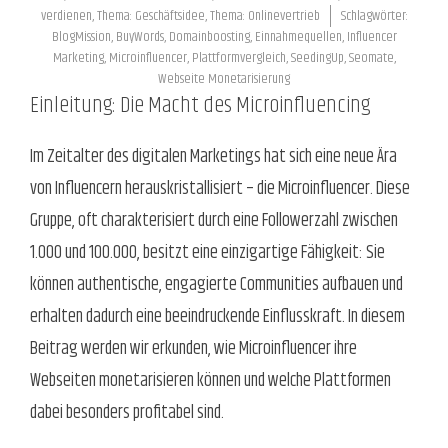
verdienen
,
Thema: Geschäftsidee
,
Thema: Onlinevertrieb
Schlagwörter:
BlogMission
,
BuyWords
,
Domainboosting
,
Einnahmequellen
,
Influencer
Marketing
,
Microinfluencer
,
Plattformvergleich
,
SeedingUp
,
Seomate
,
Webseite Monetarisierung
Einleitung: Die Macht des Microinfluencing
Im Zeitalter des digitalen Marketings hat sich eine neue Ära
von Influencern herauskristallisiert – die Microinfluencer. Diese
Gruppe, oft charakterisiert durch eine Followerzahl zwischen
1.000 und 100.000, besitzt eine einzigartige Fähigkeit: Sie
können authentische, engagierte Communities aufbauen und
erhalten dadurch eine beeindruckende Einflusskraft. In diesem
Beitrag werden wir erkunden, wie Microinfluencer ihre
Webseiten monetarisieren können und welche Plattformen
dabei besonders profitabel sind.