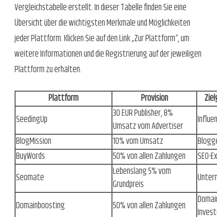
Vergleichstabelle erstellt. In dieser Tabelle finden Sie eine
Übersicht über die wichtigsten Merkmale und Möglichkeiten
jeder Plattform. Klicken Sie auf den Link „Zur Plattform“, um
weitere Informationen und die Registrierung auf der jeweiligen
Plattform zu erhalten.
Plattform
Provision
Ziel
30 EUR Publisher, 8%
SeedingUp
Influe
Umsatz vom Advertiser
BlogMission
10% vom Umsatz
Blogg
BuyWords
50% von allen Zahlungen
SEO-E
Lebenslang 5% vom
Seomate
Unter
Grundpreis
Domai
Domainboosting
50% von allen Zahlungen
Inves